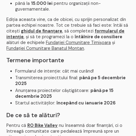
până la
15.000 lei
pentru organizații non-
guvernamentale.
Ediția aceasta vine, ca de obicei, cu sprijin personalizat din
partea echipei noastre. Tot ce trebuie să faci este: întâi să
citești
ghidul de finanțare
, să completezi
formularul de
intenție
, și să te programezi la o
întâlnire de consiliere
alături de echipele
Fundației Comunitare Timișoara
și
Fundației Comunitare Banatul Montan
.
Termene importante
Formularul de intenție: cât mai curând!
Transmiterea proiecttului final:
până pe 5 decembrie
2025
Anunțarea proiectelor câștigătoare:
până pe 15
decembrie 2025
Startul activităților:
începând cu
ianuarie 2026
De ce să te alături?
Pentru că
RO Bike Valley
nu înseamnă doar finanțări, ci o
întreagă comunitate care pedalează împreună spre un